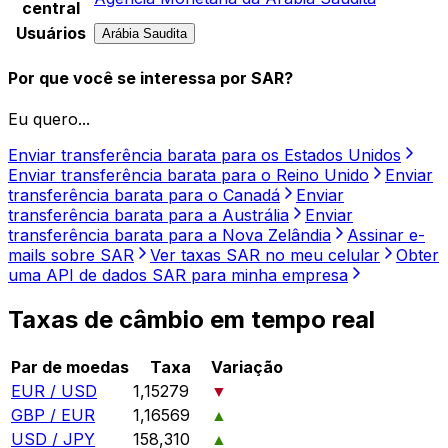
central
Usuários
Arábia Saudita
Por que você se interessa por SAR?
Eu quero...
Enviar transferência barata para os Estados Unidos
Enviar transferência barata para o Reino Unido
Enviar
transferência barata para o Canadá
Enviar
transferência barata para a Austrália
Enviar
transferência barata para a Nova Zelândia
Assinar e-
mails sobre SAR
Ver taxas SAR no meu celular
Obter
uma API de dados SAR para minha empresa
Taxas de câmbio em tempo real
Par de moedas
Taxa
Variação
EUR / USD
1,15279
▼
GBP / EUR
1,16569
▲
USD / JPY
158,310
▲