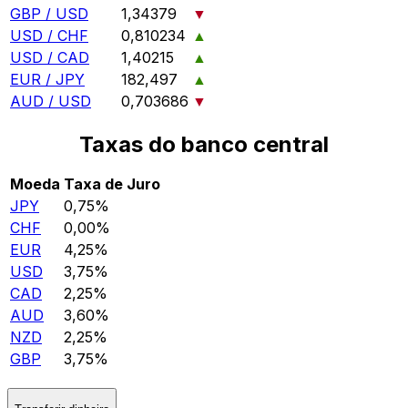
GBP / USD
1,34379
▼
USD / CHF
0,810234
▲
USD / CAD
1,40215
▲
EUR / JPY
182,497
▲
AUD / USD
0,703686
▼
Taxas do banco central
Moeda
Taxa de Juro
JPY
0,75%
CHF
0,00%
EUR
4,25%
USD
3,75%
CAD
2,25%
AUD
3,60%
NZD
2,25%
GBP
3,75%