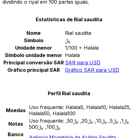
dividindo o riyal em 100 partes iguais.
Estatísticas de Rial saudita
Nome
Rial saudita
Símbolo
﷼
Unidade menor
1/100 = Halala
Símbolo unidade menor
Halala
Principal conversão SAR
SAR para USD
Gráfico principal SAR
Gráfico SAR para USD
Perfil Rial saudita
Uso frequente:
Halala5, Halala10, Halala25,
Moedas
Halala50, Halala100
Uso frequente:
﷼1, ﷼5, ﷼10, ﷼20, ﷼50,
Notas
﷼100, ﷼500
Banco
Agência Monetária da Arábia Saudita