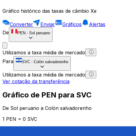
Gráfico histórico das taxas de câmbio Xe
Converter
Enviar
Gráficos
Alertas
De
PEN
-
Sol peruano
Utilizamos a taxa média de mercado
Para
SVC
-
Colón salvadorenho
Utilizamos a taxa média de mercado
Ver cotação da transferência
Gráfico de PEN para SVC
De Sol peruano a Colón salvadorenho
1 PEN = 0 SVC
12H
1D
1W
1M
1Y
2Y
5Y
10Y