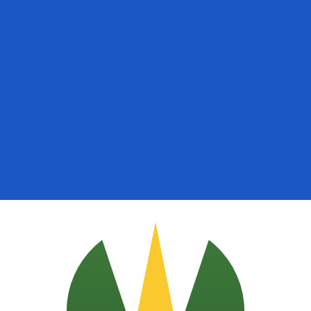
 UTC
so é apenas para fins informativos. Você não pagará essa
icano (USD)
ais procurada para Sol peruano é de PEN para USD. O có