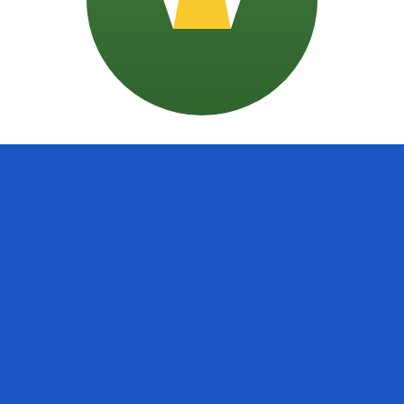
ais procurada para Colón salvadorenho é de SVC para US
T
Moeda
Taxa de Juro
JPY
0,75%
CHF
0,00%
EUR
4,25%
USD
3,75%
CAD
2,25%
AUD
3,60%
NZD
2,25%
GBP
3,75%