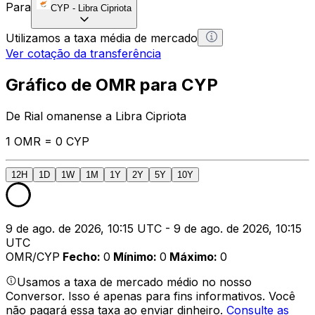
Para
CYP
-
Libra Cipriota
Utilizamos a taxa média de mercado
Ver cotação da transferência
Gráfico de OMR para CYP
De Rial omanense a Libra Cipriota
1 OMR = 0 CYP
12H
1D
1W
1M
1Y
2Y
5Y
10Y
9 de ago. de 2026, 10:15 UTC - 9 de ago. de 2026, 10:15
UTC
OMR/CYP
Fecho
:
0
Mínimo
:
0
Máximo
:
0
Usamos a taxa de mercado médio no nosso
Conversor. Isso é apenas para fins informativos. Você
não pagará essa taxa ao enviar dinheiro.
Consulte as