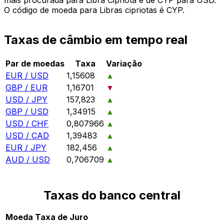
O código de moeda para Libras cipriotas é CYP.
Taxas de câmbio em tempo real
Par de moedas
Taxa
Variação
EUR / USD
1,15608
▲
GBP / EUR
1,16701
▼
USD / JPY
157,823
▲
GBP / USD
1,34915
▲
USD / CHF
0,807966
▲
USD / CAD
1,39483
▲
EUR / JPY
182,456
▲
AUD / USD
0,706709
▲
Taxas do banco central
Moeda
Taxa de Juro