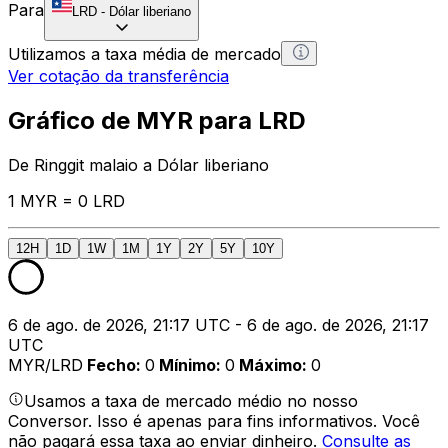
Para
LRD
-
Dólar liberiano
Utilizamos a taxa média de mercado
Ver cotação da transferência
Gráfico de MYR para LRD
De Ringgit malaio a Dólar liberiano
1 MYR = 0 LRD
12H
1D
1W
1M
1Y
2Y
5Y
10Y
6 de ago. de 2026, 21:17 UTC - 6 de ago. de 2026, 21:17
UTC
MYR/LRD
Fecho
:
0
Mínimo
:
0
Máximo
:
0
Usamos a taxa de mercado médio no nosso
Conversor. Isso é apenas para fins informativos. Você
não pagará essa taxa ao enviar dinheiro.
Consulte as