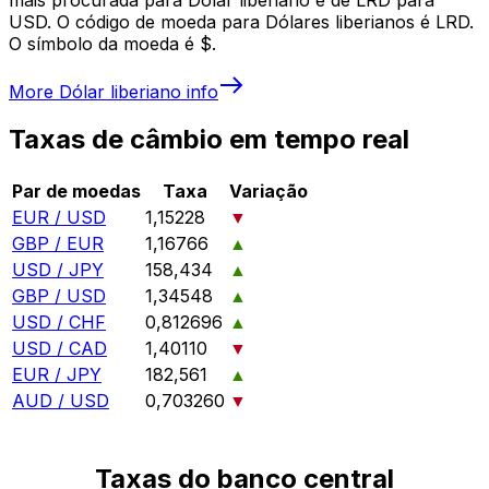
USD. O código de moeda para Dólares liberianos é LRD.
O símbolo da moeda é $.
More
Dólar liberiano
info
Taxas de câmbio em tempo real
Par de moedas
Taxa
Variação
EUR / USD
1,15228
▼
GBP / EUR
1,16766
▲
USD / JPY
158,434
▲
GBP / USD
1,34548
▲
USD / CHF
0,812696
▲
USD / CAD
1,40110
▼
EUR / JPY
182,561
▲
AUD / USD
0,703260
▼
Taxas do banco central