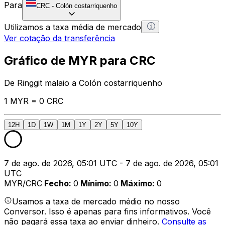
Para
CRC
-
Colón costarriquenho
Utilizamos a taxa média de mercado
Ver cotação da transferência
Gráfico de MYR para CRC
De Ringgit malaio a Colón costarriquenho
1 MYR = 0 CRC
12H
1D
1W
1M
1Y
2Y
5Y
10Y
7 de ago. de 2026, 05:01 UTC - 7 de ago. de 2026, 05:01
UTC
MYR/CRC
Fecho
:
0
Mínimo
:
0
Máximo
:
0
Usamos a taxa de mercado médio no nosso
Conversor. Isso é apenas para fins informativos. Você
não pagará essa taxa ao enviar dinheiro.
Consulte as