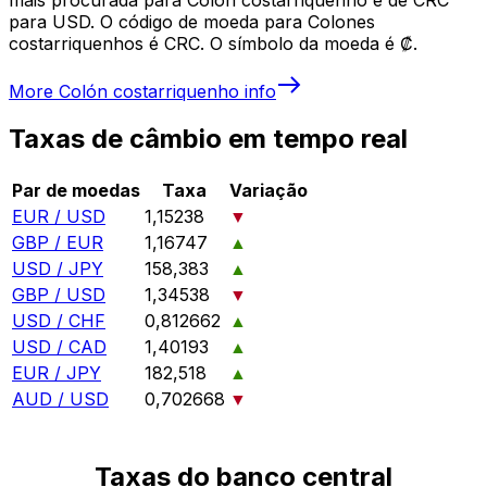
para USD. O código de moeda para Colones
costarriquenhos é CRC. O símbolo da moeda é ₡.
More
Colón costarriquenho
info
Taxas de câmbio em tempo real
Par de moedas
Taxa
Variação
EUR / USD
1,15238
▼
GBP / EUR
1,16747
▲
USD / JPY
158,383
▲
GBP / USD
1,34538
▼
USD / CHF
0,812662
▲
USD / CAD
1,40193
▲
EUR / JPY
182,518
▲
AUD / USD
0,702668
▼
Taxas do banco central