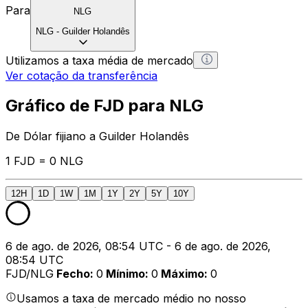
Para
NLG
NLG
-
Guilder Holandês
Utilizamos a taxa média de mercado
Ver cotação da transferência
Gráfico de FJD para NLG
De Dólar fijiano a Guilder Holandês
1 FJD = 0 NLG
12H
1D
1W
1M
1Y
2Y
5Y
10Y
6 de ago. de 2026, 08:54 UTC - 6 de ago. de 2026,
08:54 UTC
FJD/NLG
Fecho
:
0
Mínimo
:
0
Máximo
:
0
Usamos a taxa de mercado médio no nosso