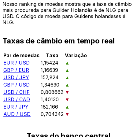
Nosso ranking de moedas mostra que a taxa de câmbio
mais procurada para Guilder Holandês é de NLG para
USD. O código de moeda para Guldens holandeses é
NLG.
Taxas de câmbio em tempo real
Par de moedas
Taxa
Variação
EUR / USD
1,15424
▲
GBP / EUR
1,16639
▲
USD / JPY
157,824
▲
GBP / USD
1,34630
▲
USD / CHF
0,808662
▼
USD / CAD
1,40130
▼
EUR / JPY
182,166
▲
AUD / USD
0,704342
▼
Taxas do banco central