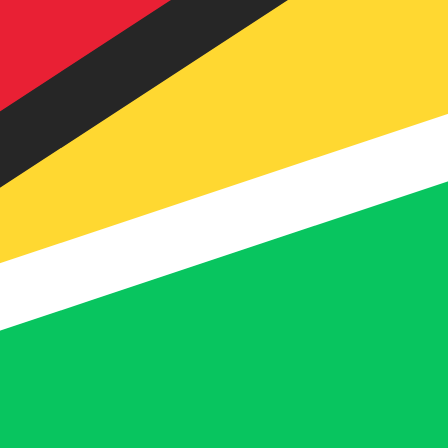
ais procurada para Dólar guianense é de GYD para USD. 
T
Moeda
Taxa de Juro
JPY
0,75%
CHF
0,00%
EUR
4,25%
USD
3,75%
CAD
2,25%
AUD
3,60%
NZD
2,25%
GBP
3,75%