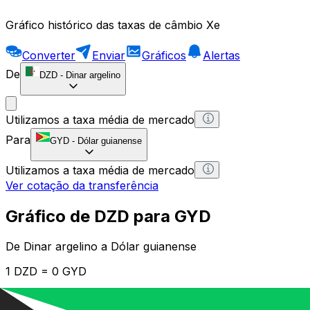
Gráfico histórico das taxas de câmbio Xe
Converter
Enviar
Gráficos
Alertas
De
DZD
-
Dinar argelino
Utilizamos a taxa média de mercado
Para
GYD
-
Dólar guianense
Utilizamos a taxa média de mercado
Ver cotação da transferência
Gráfico de DZD para GYD
De Dinar argelino a Dólar guianense
1 DZD = 0 GYD
12H
1D
1W
1M
1Y
2Y
5Y
10Y