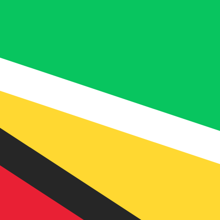
 UTC
so é apenas para fins informativos. Você não pagará essa
icano (USD)
is procurada para Dinar argelino é de DZD para USD. O c