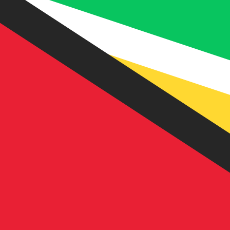
7 de ago. de 2026, 17:44 UTC - 7 de ago. de 2026, 17:44
DZD/GYD
Fecho
:
0
Mínimo
:
0
Máximo
:
0
Usamos a taxa de mercado médio no nosso Conversor. Is
Pares mais procurados de Dólar amer
Informações sobre as moedas
DZD
-
Dinar argelino
Nosso ranking de moedas mostra que a taxa de câmbio ma
da moeda é دج.
More
Dinar argelino
info
GYD
-
Dólar guianense