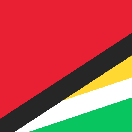
Nosso ranking de moedas mostra que a taxa de câmbio m
símbolo da moeda é $.
More
Dólar guianense
info
Taxas de câmbio em tempo real
Par de moedas
Taxa
Variação
EUR / USD
1,15632
▲
GBP / EUR
1,16734
▲
USD / JPY
157,443
▼
GBP / USD
1,34981
▲
USD / CHF
0,807520
▲
USD / CAD
1,39340
▼
EUR / JPY
182,054
▼
AUD / USD
0,706881
▲
API de dados de moedas da XE