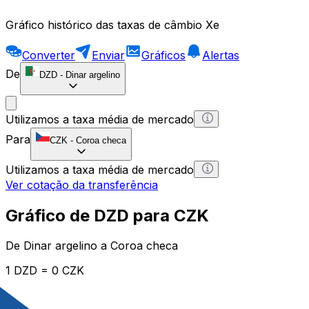
Gráfico histórico das taxas de câmbio Xe
Converter
Enviar
Gráficos
Alertas
De
DZD
-
Dinar argelino
Utilizamos a taxa média de mercado
Para
CZK
-
Coroa checa
Utilizamos a taxa média de mercado
Ver cotação da transferência
Gráfico de DZD para CZK
De Dinar argelino a Coroa checa
1 DZD = 0 CZK
12H
1D
1W
1M
1Y
2Y
5Y
10Y