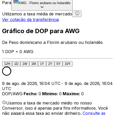
Para
AWG
-
Florim arubano ou holandês
Utilizamos a taxa média de mercado
Ver cotação da transferência
Gráfico de DOP para AWG
De Peso dominicano a Florim arubano ou holandês
1 DOP = 0 AWG
12H
1D
1W
1M
1Y
2Y
5Y
10Y
9 de ago. de 2026, 16:04 UTC - 9 de ago. de 2026, 16:04
UTC
DOP/AWG
Fecho
:
0
Mínimo
:
0
Máximo
:
0
Usamos a taxa de mercado médio no nosso
Conversor. Isso é apenas para fins informativos. Você
não pagará essa taxa ao enviar dinheiro.
Consulte as