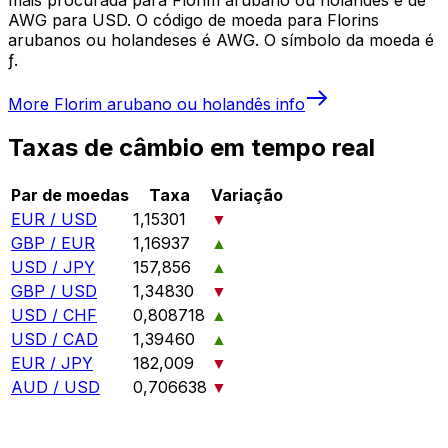
AWG para USD. O código de moeda para Florins
arubanos ou holandeses é AWG. O símbolo da moeda é
ƒ.
More
Florim arubano ou holandês
info
Taxas de câmbio em tempo real
Par de moedas
Taxa
Variação
EUR / USD
1,15301
▼
GBP / EUR
1,16937
▲
USD / JPY
157,856
▲
GBP / USD
1,34830
▼
USD / CHF
0,808718
▲
USD / CAD
1,39460
▲
EUR / JPY
182,009
▼
AUD / USD
0,706638
▼