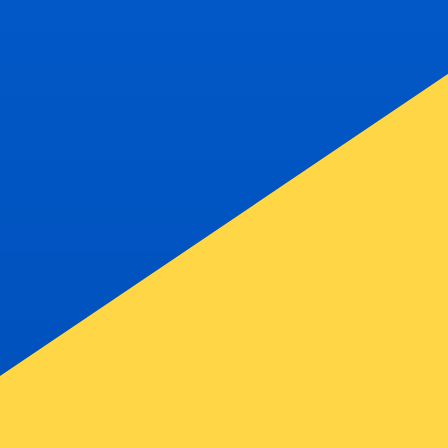
Nosso ranking de moedas mostra que a taxa de câmbio m
Salomão é SBD. O símbolo da moeda é $.
More
Dólar das Ilhas Salomão
info
Taxas de câmbio em tempo real
Par de moedas
Taxa
Variação
EUR / USD
1,15242
▼
GBP / EUR
1,16753
▲
USD / JPY
158,404
▲
GBP / USD
1,34548
▲
USD / CHF
0,812474
▲
USD / CAD
1,40131
▼
EUR / JPY
182,547
▲
AUD / USD
0,703323
▼
API de dados de moedas da XE