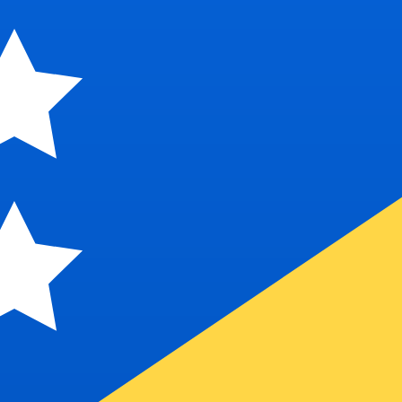
8 UTC
so é apenas para fins informativos. Você não pagará essa
icano (USD)
ais procurada para Colón costarriquenho é de CRC para 