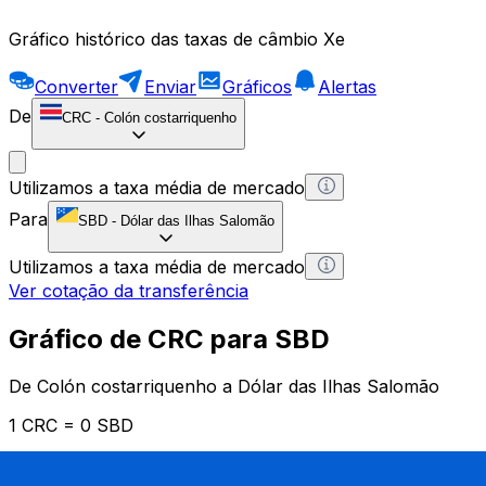
Gráfico histórico das taxas de câmbio Xe
Converter
Enviar
Gráficos
Alertas
De
CRC
-
Colón costarriquenho
Utilizamos a taxa média de mercado
Para
SBD
-
Dólar das Ilhas Salomão
Utilizamos a taxa média de mercado
Ver cotação da transferência
Gráfico de CRC para SBD
De Colón costarriquenho a Dólar das Ilhas Salomão
1 CRC = 0 SBD
12H
1D
1W
1M
1Y
2Y
5Y
10Y