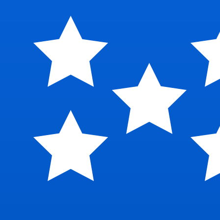
6 de ago. de 2026, 23:48 UTC - 6 de ago. de 2026, 23:4
CRC/SBD
Fecho
:
0
Mínimo
:
0
Máximo
:
0
Usamos a taxa de mercado médio no nosso Conversor. Is
Pares mais procurados de Dólar amer
Informações sobre as moedas
CRC
-
Colón costarriquenho
Nosso ranking de moedas mostra que a taxa de câmbio m
CRC. O símbolo da moeda é ₡.
More
Colón costarriquenho
info
SBD
-
Dólar das Ilhas Salomão