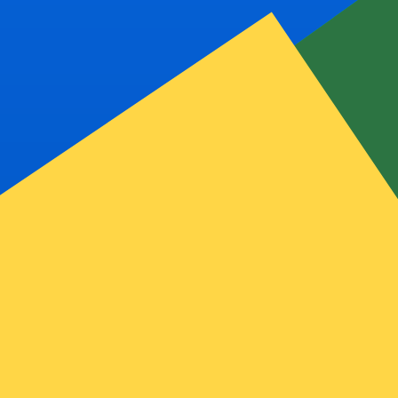
 taxa ao enviar dinheiro.
Consulte as taxas de envio.
USD. O código de moeda para Colones costarriquenhos é