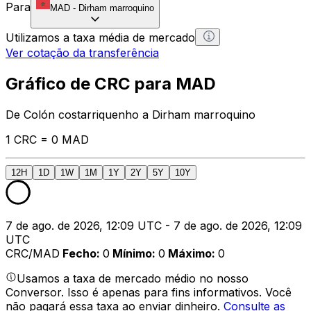
Para
MAD
-
Dirham marroquino
Utilizamos a taxa média de mercado
Ver cotação da transferência
Gráfico de CRC para MAD
De Colón costarriquenho a Dirham marroquino
1 CRC = 0 MAD
12H
1D
1W
1M
1Y
2Y
5Y
10Y
7 de ago. de 2026, 12:09 UTC - 7 de ago. de 2026, 12:09
UTC
CRC/MAD
Fecho
:
0
Mínimo
:
0
Máximo
:
0
Usamos a taxa de mercado médio no nosso
Conversor. Isso é apenas para fins informativos. Você
não pagará essa taxa ao enviar dinheiro.
Consulte as