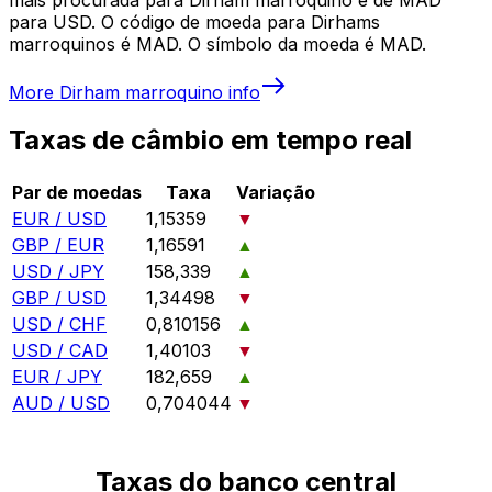
para USD. O código de moeda para Dirhams
marroquinos é MAD. O símbolo da moeda é MAD.
More
Dirham marroquino
info
Taxas de câmbio em tempo real
Par de moedas
Taxa
Variação
EUR / USD
1,15359
▼
GBP / EUR
1,16591
▲
USD / JPY
158,339
▲
GBP / USD
1,34498
▼
USD / CHF
0,810156
▲
USD / CAD
1,40103
▼
EUR / JPY
182,659
▲
AUD / USD
0,704044
▼
Taxas do banco central