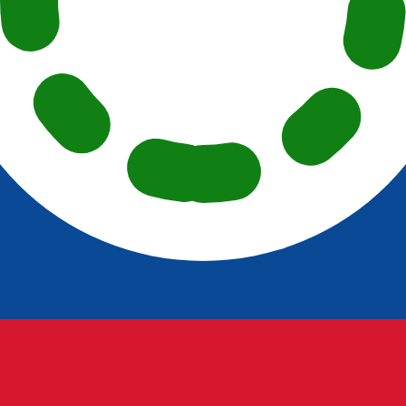
ais procurada para Dólar belizenho é de BZD para USD. O
T
Moeda
Taxa de Juro
JPY
0,75%
CHF
0,00%
EUR
4,25%
USD
3,75%
CAD
2,25%
AUD
3,60%
NZD
2,25%
GBP
3,75%