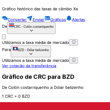
Gráfico histórico das taxas de câmbio Xe
Converter
Enviar
Gráficos
Alertas
De
CRC
-
Colón costarriquenho
Utilizamos a taxa média de mercado
Para
BZD
-
Dólar belizenho
Utilizamos a taxa média de mercado
Ver cotação da transferência
Gráfico de CRC para BZD
De Colón costarriquenho a Dólar belizenho
1 CRC = 0 BZD
12H
1D
1W
1M
1Y
2Y
5Y
10Y