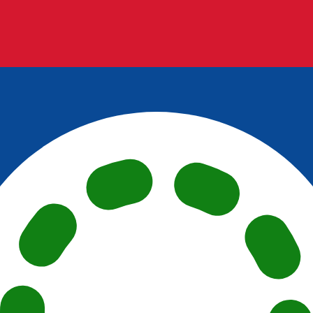
4 UTC
so é apenas para fins informativos. Você não pagará essa
icano (USD)
ais procurada para Colón costarriquenho é de CRC para 