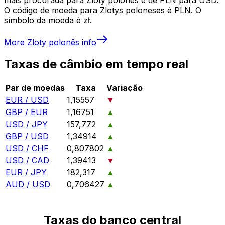
O código de moeda para Zlotys poloneses é PLN. O
símbolo da moeda é zł.
More
Zloty polonês
info
Taxas de câmbio em tempo real
Par de moedas
Taxa
Variação
EUR / USD
1,15557
▼
GBP / EUR
1,16751
▲
USD / JPY
157,772
▲
GBP / USD
1,34914
▲
USD / CHF
0,807802
▲
USD / CAD
1,39413
▼
EUR / JPY
182,317
▲
AUD / USD
0,706427
▲
Taxas do banco central