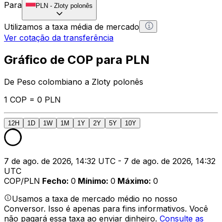
Para
PLN
-
Zloty polonês
Utilizamos a taxa média de mercado
Ver cotação da transferência
Gráfico de COP para PLN
De Peso colombiano a Zloty polonês
1 COP = 0 PLN
12H
1D
1W
1M
1Y
2Y
5Y
10Y
7 de ago. de 2026, 14:32 UTC - 7 de ago. de 2026, 14:32
UTC
COP/PLN
Fecho
:
0
Mínimo
:
0
Máximo
:
0
Usamos a taxa de mercado médio no nosso
Conversor. Isso é apenas para fins informativos. Você
não pagará essa taxa ao enviar dinheiro.
Consulte as