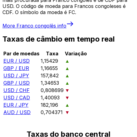
USD. O código de moeda para Francos congoleses é
CDF. O símbolo da moeda é FC.
More
Franco congolês
info
Taxas de câmbio em tempo real
Par de moedas
Taxa
Variação
EUR / USD
1,15429
▲
GBP / EUR
1,16655
▲
USD / JPY
157,842
▲
GBP / USD
1,34653
▲
USD / CHF
0,808699
▼
USD / CAD
1,40093
▼
EUR / JPY
182,196
▲
AUD / USD
0,704371
▼
Taxas do banco central