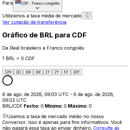
Para
CDF
-
Franco congolês
Utilizamos a taxa média de mercado
Ver cotação da transferência
Gráfico de BRL para CDF
De Real brasileiro a Franco congolês
1 BRL = 0 CDF
12H
1D
1W
1M
1Y
2Y
5Y
10Y
6 de ago. de 2026, 09:03 UTC - 6 de ago. de 2026,
09:03 UTC
BRL/CDF
Fecho
:
0
Mínimo
:
0
Máximo
:
0
Usamos a taxa de mercado médio no nosso
Conversor. Isso é apenas para fins informativos. Você
não pagará essa taxa ao enviar dinheiro.
Consulte as