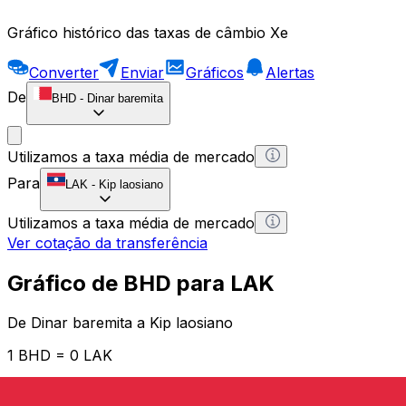
Gráfico histórico das taxas de câmbio Xe
Converter
Enviar
Gráficos
Alertas
De
BHD
-
Dinar baremita
Utilizamos a taxa média de mercado
Para
LAK
-
Kip laosiano
Utilizamos a taxa média de mercado
Ver cotação da transferência
Gráfico de BHD para LAK
De Dinar baremita a Kip laosiano
1 BHD = 0 LAK
12H
1D
1W
1M
1Y
2Y
5Y
10Y