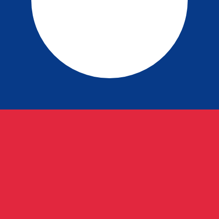
is procurada para Kip laosiano é de LAK para USD. O cód
T
Moeda
Taxa de Juro
JPY
0,75%
CHF
0,00%
EUR
4,25%
USD
3,75%
CAD
2,25%
AUD
3,60%
NZD
2,25%
GBP
3,75%