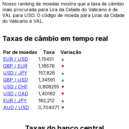
Nosso ranking de moedas mostra que a taxa de câmbio
mais procurada para Lira da Cidade do Vaticano é de
VAL para USD. O código de moeda para Liras da Cidade
do Vaticano é VAL.
Taxas de câmbio em tempo real
Par de moedas
Taxa
Variação
EUR / USD
1,15451
▲
GBP / EUR
1,16578
▼
USD / JPY
157,826
▲
GBP / USD
1,34591
▲
USD / CHF
0,808255
▼
USD / CAD
1,40162
▼
EUR / JPY
182,212
▲
AUD / USD
0,704071
▼
Taxas do banco central