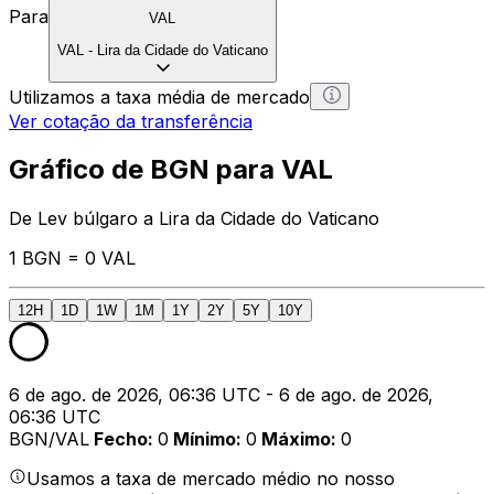
Para
VAL
VAL
-
Lira da Cidade do Vaticano
Utilizamos a taxa média de mercado
Ver cotação da transferência
Gráfico de BGN para VAL
De Lev búlgaro a Lira da Cidade do Vaticano
1 BGN = 0 VAL
12H
1D
1W
1M
1Y
2Y
5Y
10Y
6 de ago. de 2026, 06:36 UTC - 6 de ago. de 2026,
06:36 UTC
BGN/VAL
Fecho
:
0
Mínimo
:
0
Máximo
:
0
Usamos a taxa de mercado médio no nosso