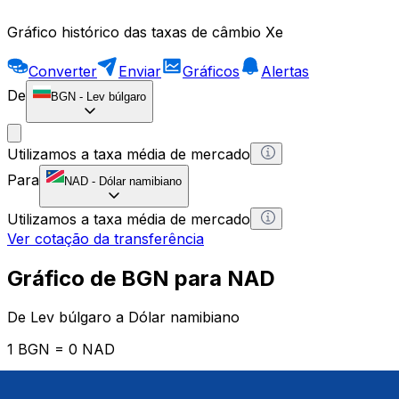
Gráfico histórico das taxas de câmbio Xe
Converter
Enviar
Gráficos
Alertas
De
BGN
-
Lev búlgaro
Utilizamos a taxa média de mercado
Para
NAD
-
Dólar namibiano
Utilizamos a taxa média de mercado
Ver cotação da transferência
Gráfico de BGN para NAD
De Lev búlgaro a Dólar namibiano
1 BGN = 0 NAD
12H
1D
1W
1M
1Y
2Y
5Y
10Y