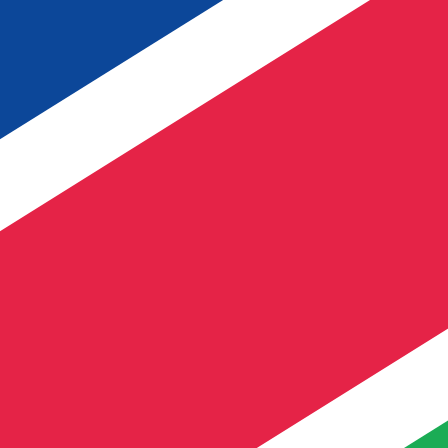
Nosso ranking de moedas mostra que a taxa de câmbio m
símbolo da moeda é $.
More
Dólar namibiano
info
Taxas de câmbio em tempo real
Par de moedas
Taxa
Variação
EUR / USD
1,15586
▲
GBP / EUR
1,16699
▼
USD / JPY
157,824
▼
GBP / USD
1,34888
▲
USD / CHF
0,807845
▼
USD / CAD
1,39413
▼
EUR / JPY
182,422
▼
AUD / USD
0,706700
▲
API de dados de moedas da XE