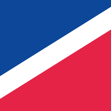
2 UTC
so é apenas para fins informativos. Você não pagará essa
icano (USD)
ais procurada para Lev búlgaro é de BGN para USD. O có