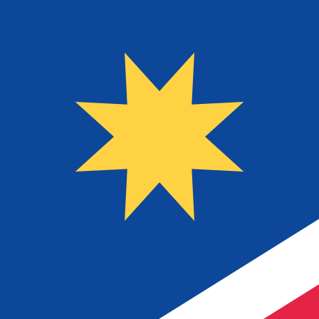
8 de ago. de 2026, 03:42 UTC - 8 de ago. de 2026, 03:4
BGN/NAD
Fecho
:
0
Mínimo
:
0
Máximo
:
0
Usamos a taxa de mercado médio no nosso Conversor. Is
Pares mais procurados de Dólar amer
Informações sobre as moedas
BGN
-
Lev búlgaro
Nosso ranking de moedas mostra que a taxa de câmbio m
moeda é лв.
More
Lev búlgaro
info
NAD
-
Dólar namibiano