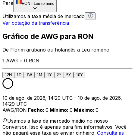
Para
RON
-
Leu romeno
Utilizamos a taxa média de mercado
Ver cotação da transferência
Gráfico de AWG para RON
De Florim arubano ou holandês a Leu romeno
1 AWG = 0 RON
12H
1D
1W
1M
1Y
2Y
5Y
10Y
10 de ago. de 2026, 14:29 UTC - 10 de ago. de 2026,
14:29 UTC
AWG/RON
Fecho
:
0
Mínimo
:
0
Máximo
:
0
Usamos a taxa de mercado médio no nosso
Conversor. Isso é apenas para fins informativos. Você
não pagará essa taxa ao enviar dinheiro.
Consulte as