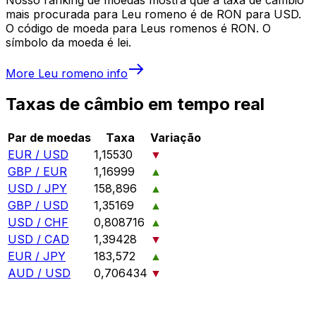
mais procurada para Leu romeno é de RON para USD.
O código de moeda para Leus romenos é RON. O
símbolo da moeda é lei.
More
Leu romeno
info
Taxas de câmbio em tempo real
Par de moedas
Taxa
Variação
EUR / USD
1,15530
▼
GBP / EUR
1,16999
▲
USD / JPY
158,896
▲
GBP / USD
1,35169
▲
USD / CHF
0,808716
▲
USD / CAD
1,39428
▼
EUR / JPY
183,572
▲
AUD / USD
0,706434
▼