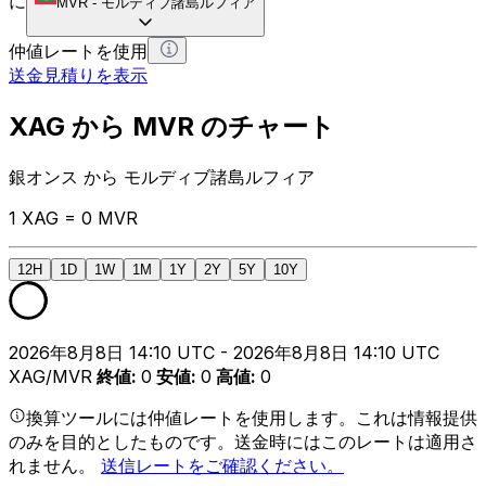
に
MVR
-
モルディブ諸島ルフィア
仲値レートを使用
送金見積りを表示
XAG から MVR のチャート
銀オンス から モルディブ諸島ルフィア
1 XAG = 0 MVR
12H
1D
1W
1M
1Y
2Y
5Y
10Y
2026年8月8日 14:10 UTC - 2026年8月8日 14:10 UTC
XAG/MVR
終値
:
0
安値
:
0
高値
:
0
換算ツールには仲値レートを使用します。これは情報提供
のみを目的としたものです。送金時にはこのレートは適用さ
れません。
送信レートをご確認ください。