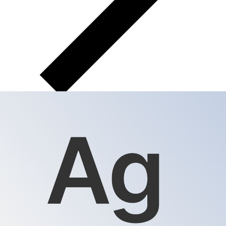
XAG
XAG - 銀オンス
銀オンス は シルバー の通貨です。
当社ランキングでは最
も人気の 銀オンス レートは XAG から USD です。
オンス
の通貨コードは XAG です
.
以下に 銀オンス レートと通貨コ
ンバーターを掲載しています。
通貨を選択してください