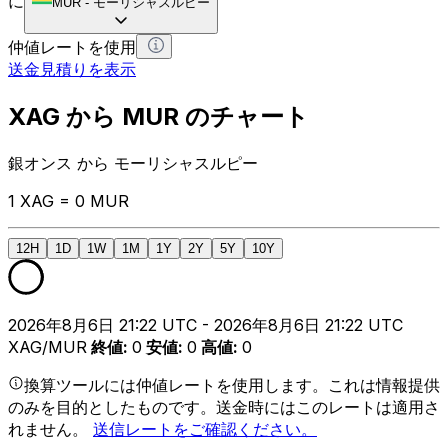
に
MUR
-
モーリシャスルピー
仲値レートを使用
送金見積りを表示
XAG から MUR のチャート
銀オンス から モーリシャスルピー
1 XAG = 0 MUR
12H
1D
1W
1M
1Y
2Y
5Y
10Y
2026年8月6日 21:22 UTC - 2026年8月6日 21:22 UTC
XAG/MUR
終値
:
0
安値
:
0
高値
:
0
換算ツールには仲値レートを使用します。これは情報提供
のみを目的としたものです。送金時にはこのレートは適用さ
れません。
送信レートをご確認ください。