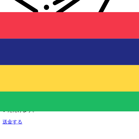
Xe 国際送金
オンラインの送金が迅速、安全、簡単に行えます。ライブの
追跡と通知に加え、柔軟な配信と支払いオプションをご利用
いただけます。
送金する