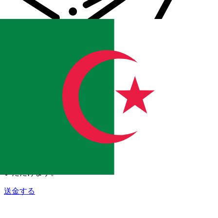
Xe 国際送金
オンラインの送金が迅速、安全、簡単に行えます。ライブの
追跡と通知に加え、柔軟な配信と支払いオプションをご利用
いただけます。
送金する