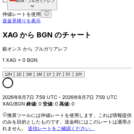
に
BGN
-
ブルガリアレフ
仲値レートを使用
送金見積りを表示
XAG から BGN のチャート
銀オンス から ブルガリアレフ
1 XAG = 0 BGN
12H
1D
1W
1M
1Y
2Y
5Y
10Y
2026年8月7日 7:59 UTC - 2026年8月7日 7:59 UTC
XAG/BGN
終値
:
0
安値
:
0
高値
:
0
換算ツールには仲値レートを使用します。これは情報提供
のみを目的としたものです。送金時にはこのレートは適用さ
れません。
送信レートをご確認ください。