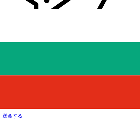
Xe 国際送金
オンラインの送金が迅速、安全、簡単に行えます。ライブの
追跡と通知に加え、柔軟な配信と支払いオプションをご利用
いただけます。
送金する