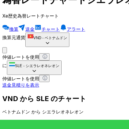
Xe歴史為替レートチャート
換算
送金
チャート
アラート
換算元通貨
VND
-
ベトナムドン
仲値レートを使用
に
SLE
-
シエラレオネレオン
仲値レートを使用
送金見積りを表示
VND から SLE のチャート
ベトナムドン から シエラレオネレオン
1 VND = 0 SLE