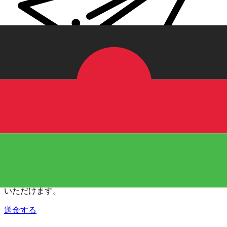
Xe 国際送金
オンラインの送金が迅速、安全、簡単に行えます。ライブの
追跡と通知に加え、柔軟な配信と支払いオプションをご利用
いただけます。
送金する