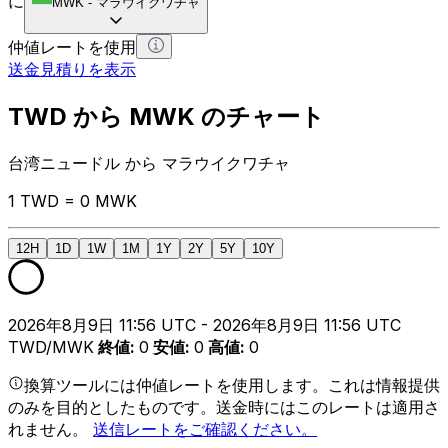
に
MWK
-
マラウイクワチャ
仲値レートを使用
送金見積りを表示
TWD から MWK のチャート
台湾ニュードル から マラウイクワチャ
1 TWD = 0 MWK
12H
1D
1W
1M
1Y
2Y
5Y
10Y
2026年8月9日 11:56 UTC - 2026年8月9日 11:56 UTC
TWD/MWK
終値
:
0
安値
:
0
高値
:
0
換算ツールには仲値レートを使用します。これは情報提供
のみを目的としたものです。送金時にはこのレートは適用さ
れません。
送信レートをご確認ください。