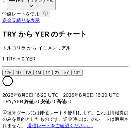
に
YER
-
イエメンリアル
仲値レートを使用
送金見積りを表示
TRY から YER のチャート
トルコリラ から イエメンリアル
1 TRY = 0 YER
12H
1D
1W
1M
1Y
2Y
5Y
10Y
2026年8月9日 16:29 UTC - 2026年8月9日 16:29 UTC
TRY/YER
終値
:
0
安値
:
0
高値
:
0
換算ツールには仲値レートを使用します。これは情報提供
のみを目的としたものです。送金時にはこのレートは適用さ
れません。
送信レートをご確認ください。