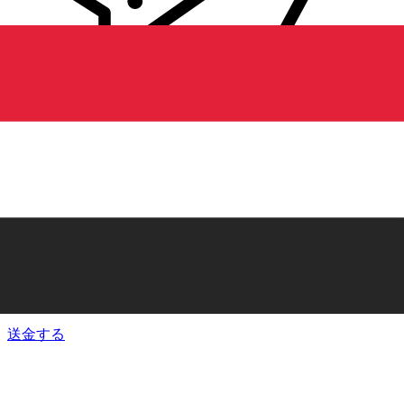
Xe 国際送金
オンラインの送金が迅速、安全、簡単に行えます。ライブの
追跡と通知に加え、柔軟な配信と支払いオプションをご利用
いただけます。
送金する