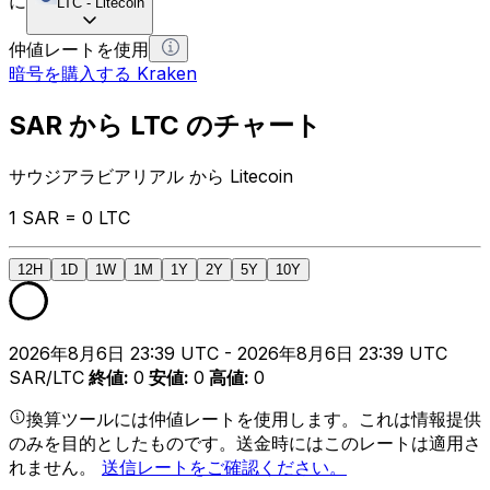
に
LTC
-
Litecoin
仲値レートを使用
暗号を購入する Kraken
SAR から LTC のチャート
サウジアラビアリアル から Litecoin
1 SAR = 0 LTC
12H
1D
1W
1M
1Y
2Y
5Y
10Y
2026年8月6日 23:39 UTC - 2026年8月6日 23:39 UTC
SAR/LTC
終値
:
0
安値
:
0
高値
:
0
換算ツールには仲値レートを使用します。これは情報提供
のみを目的としたものです。送金時にはこのレートは適用さ
れません。
送信レートをご確認ください。