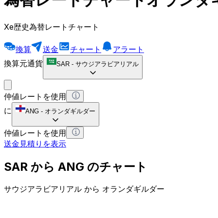
Xe歴史為替レートチャート
換算
送金
チャート
アラート
換算元通貨
SAR
-
サウジアラビアリアル
仲値レートを使用
に
ANG
-
オランダギルダー
仲値レートを使用
送金見積りを表示
SAR から ANG のチャート
サウジアラビアリアル から オランダギルダー
1 SAR = 0 ANG