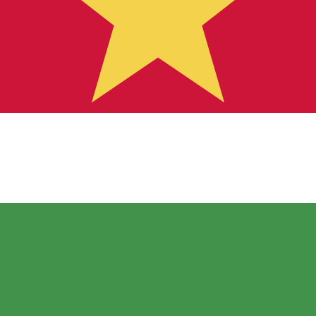
ートは SRD から USD のレートです。 スリナムドル の通貨
通貨
金利
JPY
0.75%
CHF
0.00%
EUR
4.25%
USD
3.75%
CAD
2.25%
AUD
3.60%
NZD
2.25%
GBP
3.75%