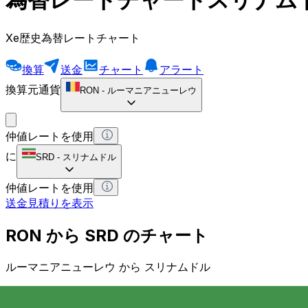
Xe歴史為替レートチャート
換算
送金
チャート
アラート
換算元通貨
RON
-
ルーマニアニューレウ
仲値レートを使用
に
SRD
-
スリナムドル
仲値レートを使用
送金見積りを表示
RON から SRD のチャート
ルーマニアニューレウ から スリナムドル
1 RON = 0 SRD