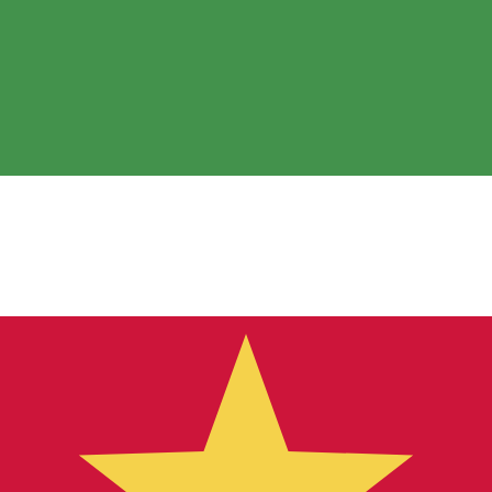
のみを目的としたものです。送金時にはこのレートは適用され
 為替レートは RON から USD のレートです。 ルーマニアニ