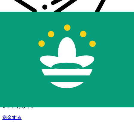
Xe 国際送金
オンラインの送金が迅速、安全、簡単に行えます。ライブの
追跡と通知に加え、柔軟な配信と支払いオプションをご利用
いただけます。
送金する