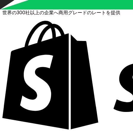
世界の300社以上の企業へ商用グレードのレートを提供