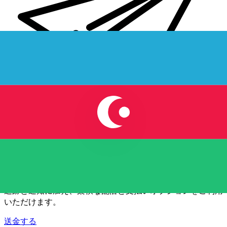
Xe 国際送金
オンラインの送金が迅速、安全、簡単に行えます。ライブの
追跡と通知に加え、柔軟な配信と支払いオプションをご利用
いただけます。
送金する