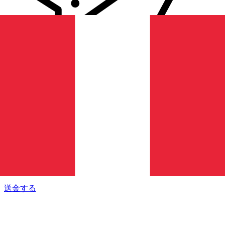
Xe 国際送金
オンラインの送金が迅速、安全、簡単に行えます。ライブの
追跡と通知に加え、柔軟な配信と支払いオプションをご利用
いただけます。
送金する