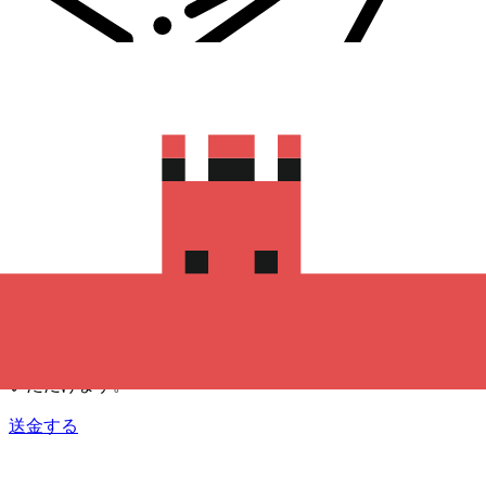
Xe 国際送金
オンラインの送金が迅速、安全、簡単に行えます。ライブの
追跡と通知に加え、柔軟な配信と支払いオプションをご利用
いただけます。
送金する