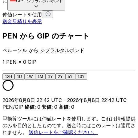
に
GIP
-
ジブラルタルポンド
仲値レートを使用
送金見積りを表示
PEN から GIP のチャート
ペルーソル から ジブラルタルポンド
1 PEN = 0 GIP
12H
1D
1W
1M
1Y
2Y
5Y
10Y
2026年8月8日 22:42 UTC - 2026年8月8日 22:42 UTC
PEN/GIP
終値
:
0
安値
:
0
高値
:
0
換算ツールには仲値レートを使用します。これは情報提供
のみを目的としたものです。送金時にはこのレートは適用さ
れません。
送信レートをご確認ください。