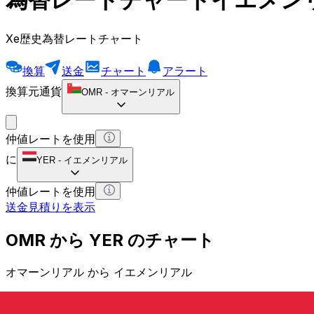
Xe歴史為替レートチャート
換算
送金
チャート
アラート
換算元通貨
OMR
-
オマーンリアル
仲値レートを使用
に
YER
-
イエメンリアル
仲値レートを使用
送金見積りを表示
OMR から YER のチャート
オマーンリアル から イエメンリアル
1 OMR = 0 YER