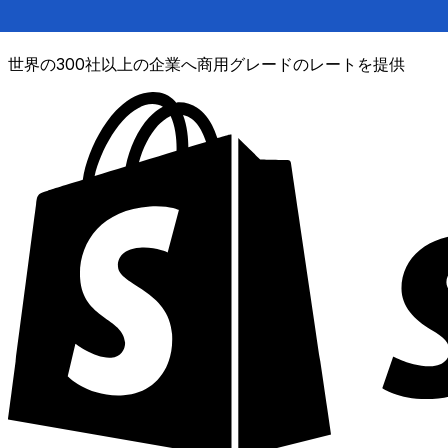
XE通貨データAPI
世界の300社以上の企業へ商用グレードのレートを提供