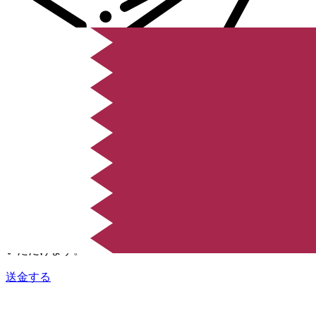
Xe 国際送金
オンラインの送金が迅速、安全、簡単に行えます。ライブの
追跡と通知に加え、柔軟な配信と支払いオプションをご利用
いただけます。
送金する