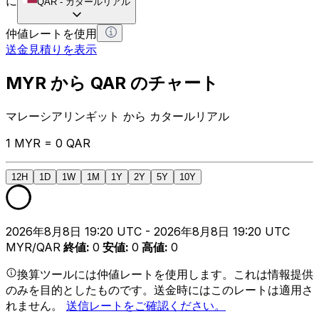
に
QAR
-
カタールリアル
仲値レートを使用
送金見積りを表示
MYR から QAR のチャート
マレーシアリンギット から カタールリアル
1 MYR = 0 QAR
12H
1D
1W
1M
1Y
2Y
5Y
10Y
2026年8月8日 19:20 UTC - 2026年8月8日 19:20 UTC
MYR/QAR
終値
:
0
安値
:
0
高値
:
0
換算ツールには仲値レートを使用します。これは情報提供
のみを目的としたものです。送金時にはこのレートは適用さ
れません。
送信レートをご確認ください。