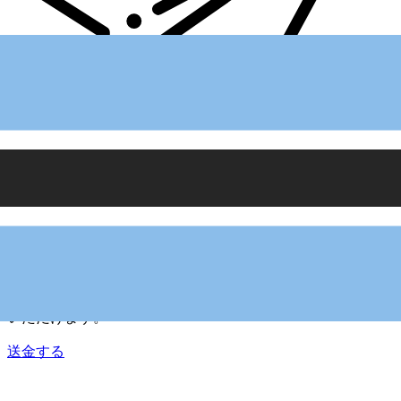
Xe 国際送金
オンラインの送金が迅速、安全、簡単に行えます。ライブの
追跡と通知に加え、柔軟な配信と支払いオプションをご利用
いただけます。
送金する