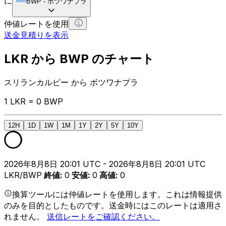
に
BWP
-
ボツワナプラ
仲値レートを使用
送金見積りを表示
LKR から BWP のチャート
スリランカルピー から ボツワナプラ
1 LKR = 0 BWP
12H
1D
1W
1M
1Y
2Y
5Y
10Y
2026年8月8日 20:01 UTC - 2026年8月8日 20:01 UTC
LKR/BWP
終値
:
0
安値
:
0
高値
:
0
換算ツールには仲値レートを使用します。これは情報提供
のみを目的としたものです。送金時にはこのレートは適用さ
れません。
送信レートをご確認ください。