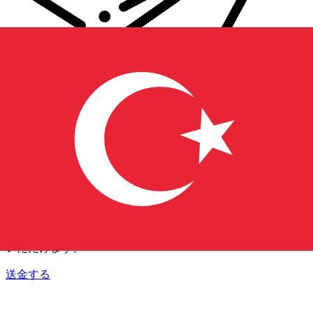
Xe 国際送金
オンラインの送金が迅速、安全、簡単に行えます。ライブの
追跡と通知に加え、柔軟な配信と支払いオプションをご利用
いただけます。
送金する