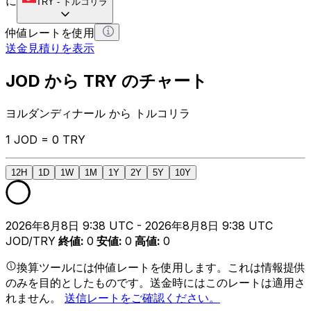
に
TRY
-
トルコリラ
仲値レートを使用
送金見積りを表示
JOD から TRY のチャート
ヨルダンディナール から トルコリラ
1 JOD = 0 TRY
12H
1D
1W
1M
1Y
2Y
5Y
10Y
2026年8月8日 9:38 UTC - 2026年8月8日 9:38 UTC
JOD/TRY
終値
:
0
安値
:
0
高値
:
0
換算ツールには仲値レートを使用します。これは情報提供
のみを目的としたものです。送金時にはこのレートは適用さ
れません。
送信レートをご確認ください。