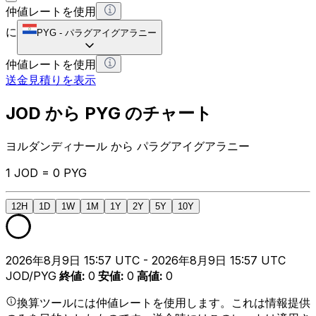
仲値レートを使用
に
PYG
-
パラグアイグアラニー
仲値レートを使用
送金見積りを表示
JOD から PYG のチャート
ヨルダンディナール から パラグアイグアラニー
1 JOD = 0 PYG
12H
1D
1W
1M
1Y
2Y
5Y
10Y
2026年8月9日 15:57 UTC - 2026年8月9日 15:57 UTC
JOD/PYG
終値
:
0
安値
:
0
高値
:
0
換算ツールには仲値レートを使用します。これは情報提供