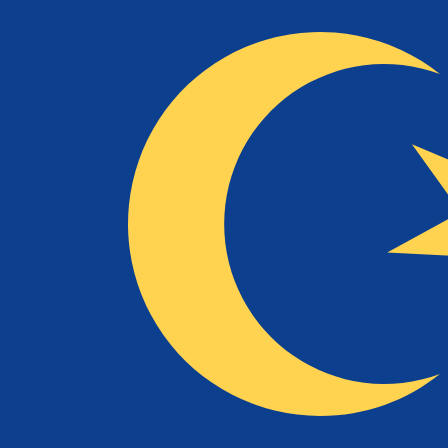
12H
1D
1W
1M
1Y
2Y
5Y
10Y
2026年8月7日 1:37 UTC - 2026年8月7日 1:37 UTC
JOD/MYR
終値
:
0
安値
:
0
高値
:
0
換算ツールには仲値レートを使用します。これは情報提供
人気の アメリカドル (USD) ペア
為替情報
JOD
-
ヨルダンディナール
弊社の通貨ランキングによると、最も人気の ヨルダンディナール 
More
ヨルダンディナール
info