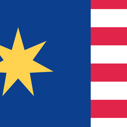
のみを目的としたものです。送金時にはこのレートは適用され
為替レートは JOD から USD のレートです。 ヨルダンディ