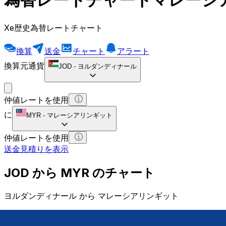
Xe歴史為替レートチャート
換算
送金
チャート
アラート
換算元通貨
JOD
-
ヨルダンディナール
仲値レートを使用
に
MYR
-
マレーシアリンギット
仲値レートを使用
送金見積りを表示
JOD から MYR のチャート
ヨルダンディナール から マレーシアリンギット
1 JOD = 0 MYR