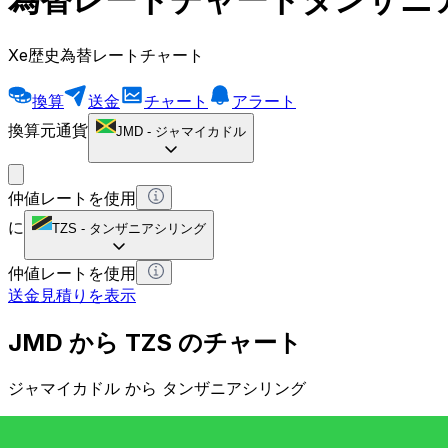
Xe歴史為替レートチャート
換算
送金
チャート
アラート
換算元通貨
JMD
-
ジャマイカドル
仲値レートを使用
に
TZS
-
タンザニアシリング
仲値レートを使用
送金見積りを表示
JMD から TZS のチャート
ジャマイカドル から タンザニアシリング
1 JMD = 0 TZS