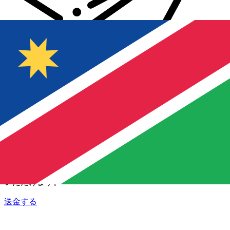
Xe 国際送金
オンラインの送金が迅速、安全、簡単に行えます。ライブの
追跡と通知に加え、柔軟な配信と支払いオプションをご利用
いただけます。
送金する