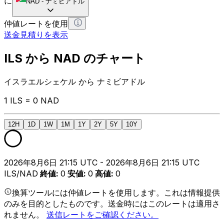
に
NAD
-
ナミビアドル
仲値レートを使用
送金見積りを表示
ILS から NAD のチャート
イスラエルシェケル から ナミビアドル
1 ILS = 0 NAD
12H
1D
1W
1M
1Y
2Y
5Y
10Y
2026年8月6日 21:15 UTC - 2026年8月6日 21:15 UTC
ILS/NAD
終値
:
0
安値
:
0
高値
:
0
換算ツールには仲値レートを使用します。これは情報提供
のみを目的としたものです。送金時にはこのレートは適用さ
れません。
送信レートをご確認ください。