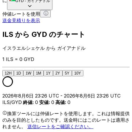
に
GYD
-
ガイアナドル
仲値レートを使用
送金見積りを表示
ILS から GYD のチャート
イスラエルシェケル から ガイアナドル
1 ILS = 0 GYD
12H
1D
1W
1M
1Y
2Y
5Y
10Y
2026年8月6日 23:26 UTC - 2026年8月6日 23:26 UTC
ILS/GYD
終値
:
0
安値
:
0
高値
:
0
換算ツールには仲値レートを使用します。これは情報提供
のみを目的としたものです。送金時にはこのレートは適用さ
れません。
送信レートをご確認ください。