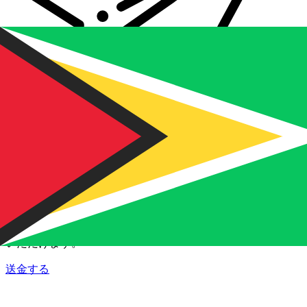
Xe 国際送金
オンラインの送金が迅速、安全、簡単に行えます。ライブの
追跡と通知に加え、柔軟な配信と支払いオプションをご利用
いただけます。
送金する