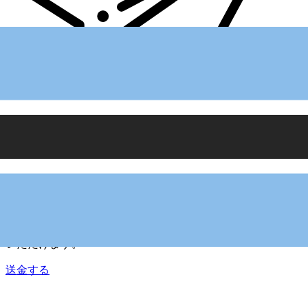
Xe 国際送金
オンラインの送金が迅速、安全、簡単に行えます。ライブの
追跡と通知に加え、柔軟な配信と支払いオプションをご利用
いただけます。
送金する