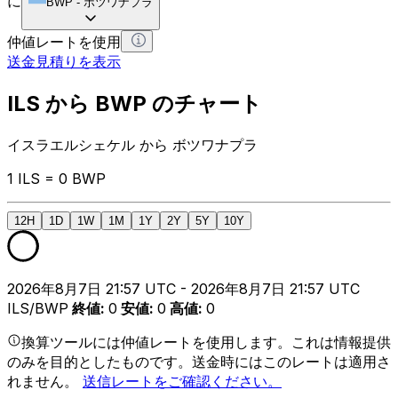
に
BWP
-
ボツワナプラ
仲値レートを使用
送金見積りを表示
ILS から BWP のチャート
イスラエルシェケル から ボツワナプラ
1 ILS = 0 BWP
12H
1D
1W
1M
1Y
2Y
5Y
10Y
2026年8月7日 21:57 UTC - 2026年8月7日 21:57 UTC
ILS/BWP
終値
:
0
安値
:
0
高値
:
0
換算ツールには仲値レートを使用します。これは情報提供
のみを目的としたものです。送金時にはこのレートは適用さ
れません。
送信レートをご確認ください。