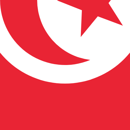
為替レートは TND から USD のレートです。 チュニジアデ
通貨
金利
JPY
0.75%
CHF
0.00%
EUR
4.25%
USD
3.75%
CAD
2.25%
AUD
3.60%
NZD
2.25%
GBP
3.75%