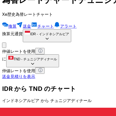
Xe歴史為替レートチャート
換算
送金
チャート
アラート
換算元通貨
IDR
-
インドネシアルピア
仲値レートを使用
に
TND
-
チュニジアディナール
仲値レートを使用
送金見積りを表示
IDR から TND のチャート
インドネシアルピア から チュニジアディナール
1 IDR = 0 TND