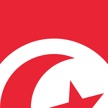
のみを目的としたものです。送金時にはこのレートは適用され
為替レートは IDR から USD のレートです。 インドネシアル