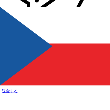
Xe 国際送金
オンラインの送金が迅速、安全、簡単に行えます。ライブの
追跡と通知に加え、柔軟な配信と支払いオプションをご利用
いただけます。
送金する