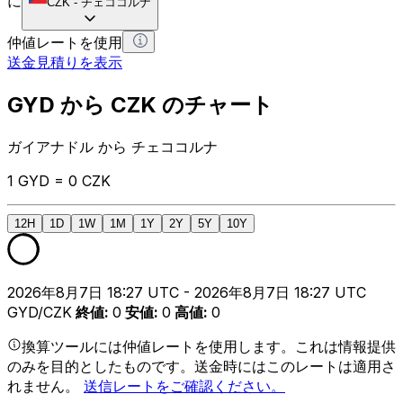
に
CZK
-
チェココルナ
仲値レートを使用
送金見積りを表示
GYD から CZK のチャート
ガイアナドル から チェココルナ
1 GYD = 0 CZK
12H
1D
1W
1M
1Y
2Y
5Y
10Y
2026年8月7日 18:27 UTC - 2026年8月7日 18:27 UTC
GYD/CZK
終値
:
0
安値
:
0
高値
:
0
換算ツールには仲値レートを使用します。これは情報提供
のみを目的としたものです。送金時にはこのレートは適用さ
れません。
送信レートをご確認ください。