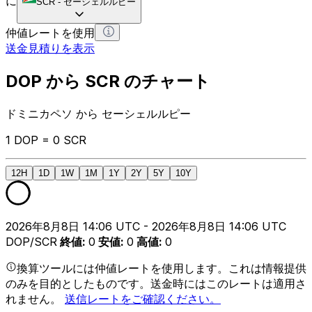
に
SCR
-
セーシェルルピー
仲値レートを使用
送金見積りを表示
DOP から SCR のチャート
ドミニカペソ から セーシェルルピー
1 DOP = 0 SCR
12H
1D
1W
1M
1Y
2Y
5Y
10Y
2026年8月8日 14:06 UTC - 2026年8月8日 14:06 UTC
DOP/SCR
終値
:
0
安値
:
0
高値
:
0
換算ツールには仲値レートを使用します。これは情報提供
のみを目的としたものです。送金時にはこのレートは適用さ
れません。
送信レートをご確認ください。