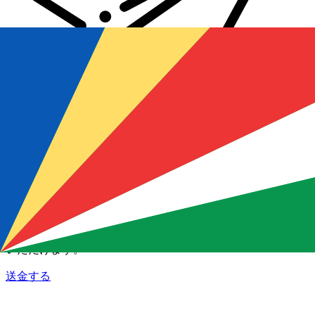
Xe 国際送金
オンラインの送金が迅速、安全、簡単に行えます。ライブの
追跡と通知に加え、柔軟な配信と支払いオプションをご利用
いただけます。
送金する