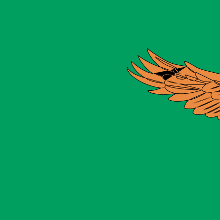
のみを目的としたものです。送金時にはこのレートは適用され
ートは CZK から USD のレートです。 チェココルナ の通貨