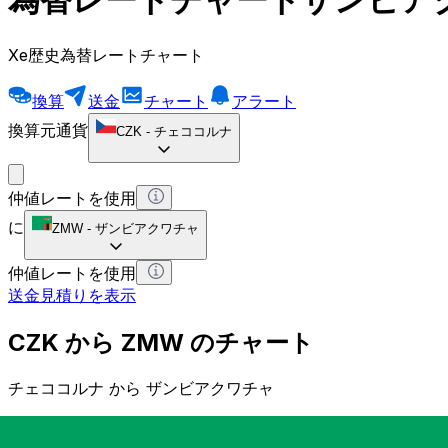
Xe歴史為替レートチャート
換算
送金
チャート
アラート
換算元通貨
CZK
-
チェココルナ
仲値レートを使用
に
ZMW
-
ザンビアクワチャ
仲値レートを使用
送金見積りを表示
CZK から ZMW のチャート
チェココルナ から ザンビアクワチャ
1 CZK = 0 ZMW