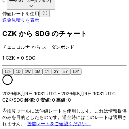
に
SDG
-
スーダンポンド
仲値レートを使用
送金見積りを表示
CZK から SDG のチャート
チェココルナ から スーダンポンド
1 CZK = 0 SDG
12H
1D
1W
1M
1Y
2Y
5Y
10Y
2026年8月9日 10:31 UTC - 2026年8月9日 10:31 UTC
CZK/SDG
終値
:
0
安値
:
0
高値
:
0
換算ツールには仲値レートを使用します。これは情報提供
のみを目的としたものです。送金時にはこのレートは適用さ
れません。
送信レートをご確認ください。