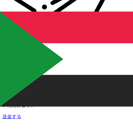
Xe 国際送金
オンラインの送金が迅速、安全、簡単に行えます。ライブの
追跡と通知に加え、柔軟な配信と支払いオプションをご利用
いただけます。
送金する